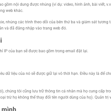
bao gồm nội dung được nhúng (ví dụ: video, hình ảnh, bài viết, 
ang web khác.
kie, nhúng các trình theo dõi của bên thứ ba và giám sát tương
oản và đã đăng nhập vào trang web đó.
i
hỉ IP của bạn sẽ được bao gồm trong email đặt lại.
iêu dữ liệu của nó sẽ được giữ lại vô thời hạn. Điều này là để c
ó), chúng tôi cũng lưu trữ thông tin cá nhân mà họ cung cấp tr
oại trừ họ không thể thay đổi tên người dùng của họ). Quản trị 
a mình