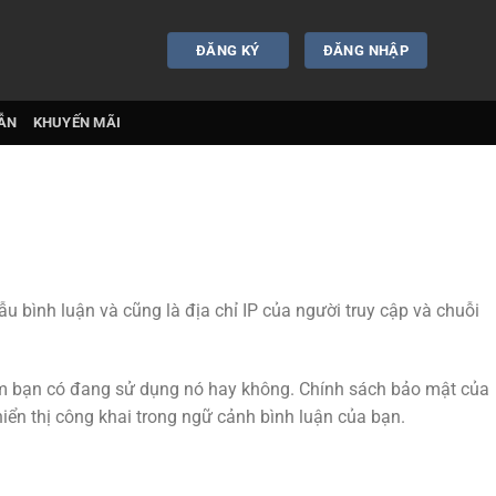
ĐĂNG KÝ
ĐĂNG NHẬP
ẪN
KHUYẾN MÃI
mẫu bình luận và cũng là địa chỉ IP của người truy cập và chuỗi
xem bạn có đang sử dụng nó hay không. Chính sách bảo mật của
hiển thị công khai trong ngữ cảnh bình luận của bạn.