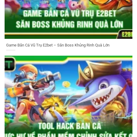
Game Bắn Cá Vũ Trụ E2bet – Săn Boss Khủng Rinh Quà Lớn