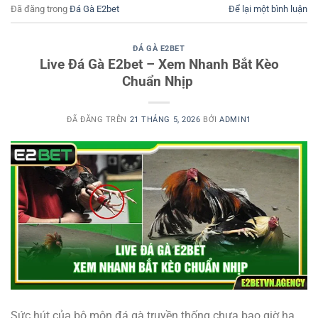
Đã đăng trong
Đá Gà E2bet
Để lại một bình luận
ĐÁ GÀ E2BET
Live Đá Gà E2bet – Xem Nhanh Bắt Kèo
Chuẩn Nhịp
ĐÃ ĐĂNG TRÊN
21 THÁNG 5, 2026
BỞI
ADMIN1
Sức hút của bộ môn đá gà truyền thống chưa bao giờ hạ