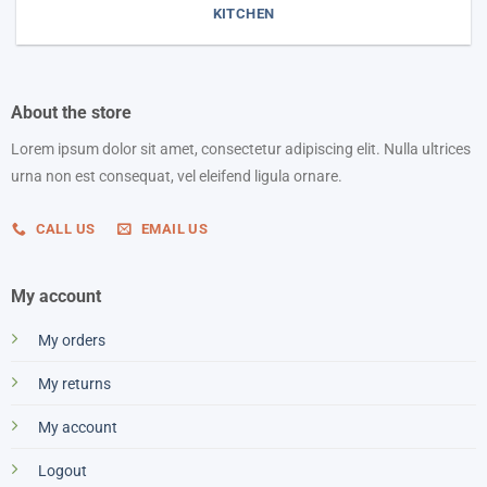
KITCHEN
About the store
Lorem ipsum dolor sit amet, consectetur adipiscing elit. Nulla ultrices
urna non est consequat, vel eleifend ligula ornare.
CALL US
EMAIL US
My account
My orders
My returns
My account
Logout