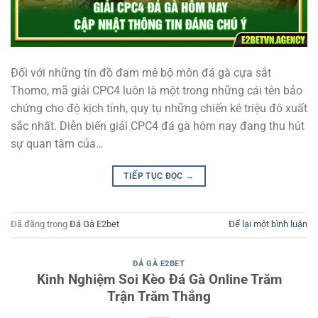
Đối với những tín đồ đam mê bộ môn đá gà cựa sắt
Thomo, mã giải CPC4 luôn là một trong những cái tên bảo
chứng cho độ kịch tính, quy tụ những chiến kê triệu đô xuất
sắc nhất. Diễn biến giải CPC4 đá gà hôm nay đang thu hút
sự quan tâm của…
TIẾP TỤC ĐỌC
→
Đã đăng trong
Đá Gà E2bet
Để lại một bình luận
ĐÁ GÀ E2BET
Kinh Nghiệm Soi Kèo Đá Gà Online Trăm
Trận Trăm Thắng