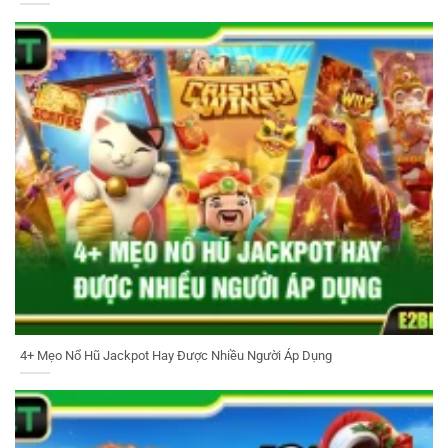
4+ Mẹo Nổ Hũ Jackpot Hay Được Nhiều Người Áp Dụng