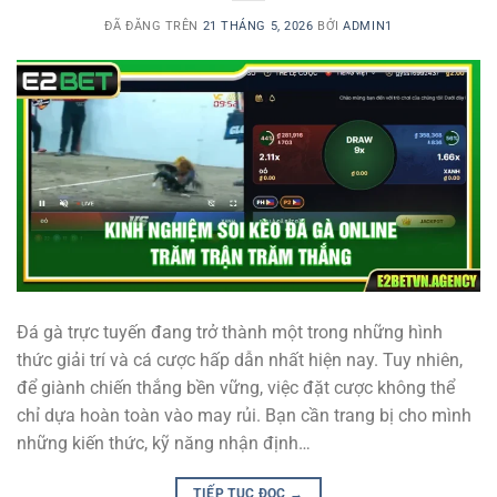
ĐÃ ĐĂNG TRÊN
21 THÁNG 5, 2026
BỞI
ADMIN1
Đá gà trực tuyến đang trở thành một trong những hình
thức giải trí và cá cược hấp dẫn nhất hiện nay. Tuy nhiên,
để giành chiến thắng bền vững, việc đặt cược không thể
chỉ dựa hoàn toàn vào may rủi. Bạn cần trang bị cho mình
những kiến thức, kỹ năng nhận định…
TIẾP TỤC ĐỌC
→