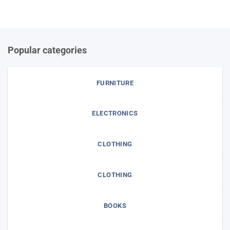
Popular categories
FURNITURE
ELECTRONICS
CLOTHING
CLOTHING
BOOKS