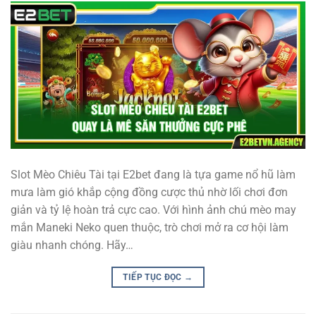
Slot Mèo Chiêu Tài tại E2bet đang là tựa game nổ hũ làm
mưa làm gió khắp cộng đồng cược thủ nhờ lối chơi đơn
giản và tỷ lệ hoàn trả cực cao. Với hình ảnh chú mèo may
mắn Maneki Neko quen thuộc, trò chơi mở ra cơ hội làm
giàu nhanh chóng. Hãy…
TIẾP TỤC ĐỌC
→