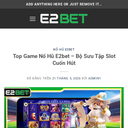
Chuyển
ADD ANYTHING HERE OR JUST REMOVE IT...
đến
nội
dung
NỔ HŨ E2BET
Top Game Nổ Hũ E2bet – Bộ Sưu Tập Slot
Cuốn Hút
ĐÃ ĐĂNG TRÊN
21 THÁNG 5, 2026
BỞI
ADMIN1