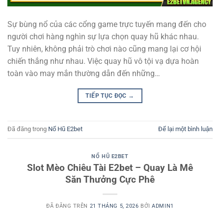
Sự bùng nổ của các cổng game trực tuyến mang đến cho
người chơi hàng nghìn sự lựa chọn quay hũ khác nhau.
Tuy nhiên, không phải trò chơi nào cũng mang lại cơ hội
chiến thắng như nhau. Việc quay hũ vô tội vạ dựa hoàn
toàn vào may mắn thường dẫn đến những…
TIẾP TỤC ĐỌC
→
Đã đăng trong
Nổ Hũ E2bet
Để lại một bình luận
NỔ HŨ E2BET
Slot Mèo Chiêu Tài E2bet – Quay Là Mê
Săn Thưởng Cực Phê
ĐÃ ĐĂNG TRÊN
21 THÁNG 5, 2026
BỞI
ADMIN1