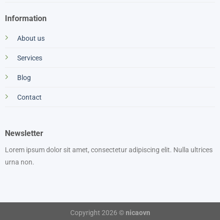
Information
About us
Services
Blog
Contact
Newsletter
Lorem ipsum dolor sit amet, consectetur adipiscing elit. Nulla ultrices
urna non.
Copyright 2026 ©
nicaovn