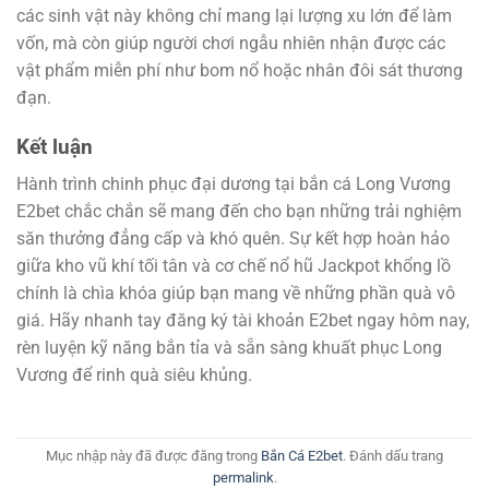
các sinh vật này không chỉ mang lại lượng xu lớn để làm
vốn, mà còn giúp người chơi ngẫu nhiên nhận được các
vật phẩm miễn phí như bom nổ hoặc nhân đôi sát thương
đạn.
Kết luận
Hành trình chinh phục đại dương tại bắn cá Long Vương
E2bet chắc chắn sẽ mang đến cho bạn những trải nghiệm
săn thưởng đẳng cấp và khó quên. Sự kết hợp hoàn hảo
giữa kho vũ khí tối tân và cơ chế nổ hũ Jackpot khổng lồ
chính là chìa khóa giúp bạn mang về những phần quà vô
giá. Hãy nhanh tay đăng ký tài khoản E2bet ngay hôm nay,
rèn luyện kỹ năng bắn tỉa và sẵn sàng khuất phục Long
Vương để rinh quà siêu khủng.
Mục nhập này đã được đăng trong
Bắn Cá E2bet
. Đánh dấu trang
permalink
.