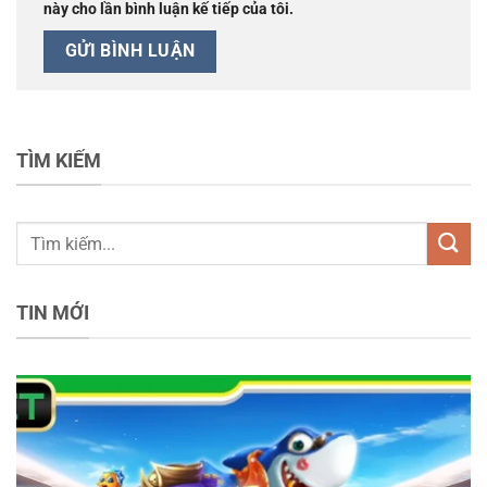
này cho lần bình luận kế tiếp của tôi.
TÌM KIẾM
TIN MỚI