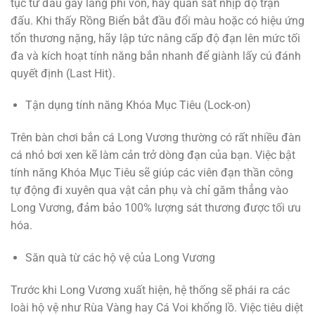
tục từ đầu gây lãng phí vốn, hãy quan sát nhịp độ trận
đấu. Khi thấy Rồng Biển bắt đầu đổi màu hoặc có hiệu ứng
tổn thương nặng, hãy lập tức nâng cấp độ đạn lên mức tối
đa và kích hoạt tính năng bắn nhanh để giành lấy cú đánh
quyết định (Last Hit).
Tận dụng tính năng Khóa Mục Tiêu (Lock-on)
Trên bàn chơi bắn cá Long Vương thường có rất nhiều đàn
cá nhỏ bơi xen kẽ làm cản trở dòng đạn của bạn. Việc bật
tính năng Khóa Mục Tiêu sẽ giúp các viên đạn thần công
tự động đi xuyên qua vật cản phụ và chỉ găm thẳng vào
Long Vương, đảm bảo 100% lượng sát thương được tối ưu
hóa.
Săn quà từ các hộ vệ của Long Vương
Trước khi Long Vương xuất hiện, hệ thống sẽ phái ra các
loài hộ vệ như Rùa Vàng hay Cá Voi khổng lồ. Việc tiêu diệt