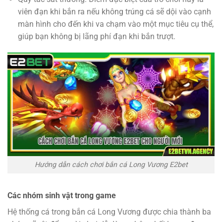
viên đạn khi bắn ra nếu không trúng cá sẽ dội vào cạnh
màn hình cho đến khi va chạm vào một mục tiêu cụ thể,
giúp bạn không bị lãng phí đạn khi bắn trượt.
Hướng dẫn cách chơi bắn cá Long Vương E2bet
Các nhóm sinh vật trong game
Hệ thống cá trong bắn cá Long Vương được chia thành ba