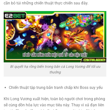
cần bỏ túi những chiến thuật thực chiến sau đây.
Bí quyết hạ rồng biển trong bắn cá Long Vương để tối ưu
thưởng
Chiến thuật tập trung bắn tranh chấp khi Boss suy yếu
Khi Long Vương xuất hiện, toàn bộ người chơi trong phòng
sẽ cùng dồn hỏa lực vào mục tiêu này. Thay vì xả đạn liên