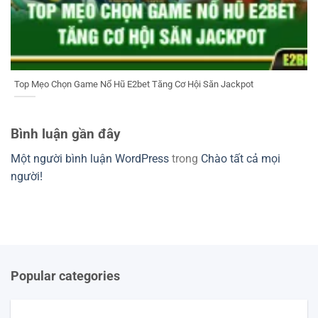
Top Mẹo Chọn Game Nổ Hũ E2bet Tăng Cơ Hội Săn Jackpot
Bình luận gần đây
Một người bình luận WordPress
trong
Chào tất cả mọi
người!
Popular categories