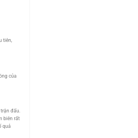
 tiên,
bóng của
 trận đấu.
 biên rất
ố quả