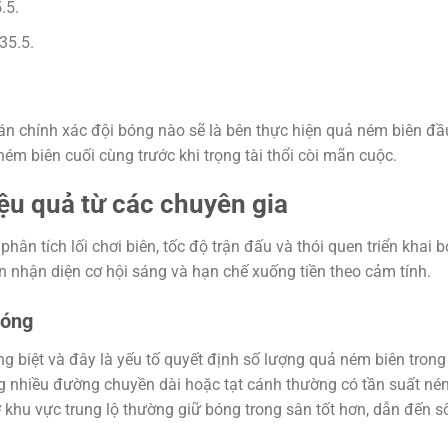
.5.
35.5.
án chính xác đội bóng nào sẽ là bên thực hiện quả ném biên đầu
ném biên cuối cùng trước khi trọng tài thổi còi mãn cuộc.
ệu quả từ các chuyên gia
hân tích lối chơi biên, tốc độ trận đấu và thói quen triển khai 
n nhận diện cơ hội sáng và hạn chế xuống tiền theo cảm tính.
bóng
g biệt và đây là yếu tố quyết định số lượng quả ném biên trong
g nhiều đường chuyền dài hoặc tạt cánh thường có tần suất ném
 khu vực trung lộ thường giữ bóng trong sân tốt hơn, dẫn đến s