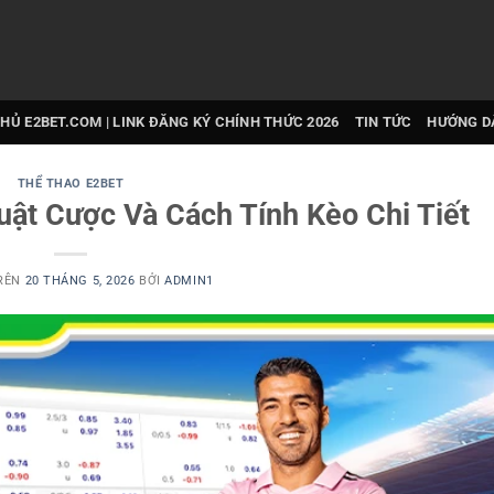
HỦ E2BET.COM | LINK ĐĂNG KÝ CHÍNH THỨC 2026
TIN TỨC
HƯỚNG D
THỂ THAO E2BET
ật Cược Và Cách Tính Kèo Chi Tiết
TRÊN
20 THÁNG 5, 2026
BỞI
ADMIN1