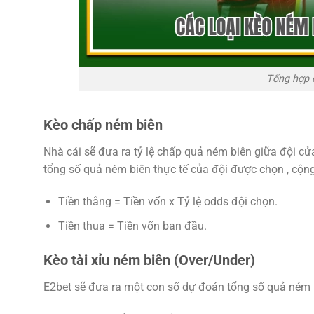
Tổng hợp c
Kèo chấp ném biên
Nhà cái sẽ đưa ra tỷ lệ chấp quả ném biên giữa đội cử
tổng số quả ném biên thực tế của đội được chọn , cộng/t
Tiền thắng = Tiền vốn x Tỷ lệ odds đội chọn.
Tiền thua = Tiền vốn ban đầu.
Kèo tài xỉu ném biên (Over/Under)
E2bet sẽ đưa ra một con số dự đoán tổng số quả ném bi