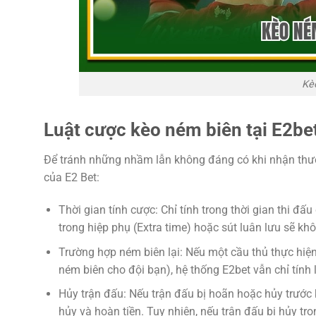
Kè
Luật cược kèo ném biên tại E2bet
Để tránh những nhầm lẫn không đáng có khi nhận thưở
của E2 Bet:
Thời gian tính cược: Chỉ tính trong thời gian thi đấ
trong hiệp phụ (Extra time) hoặc sút luân lưu sẽ kh
Trường hợp ném biên lại: Nếu một cầu thủ thực hiện 
ném biên cho đội bạn), hệ thống E2bet vẫn chỉ tính 
Hủy trận đấu: Nếu trận đấu bị hoãn hoặc hủy trước kh
hủy và hoàn tiền. Tuy nhiên, nếu trận đấu bị hủy tro