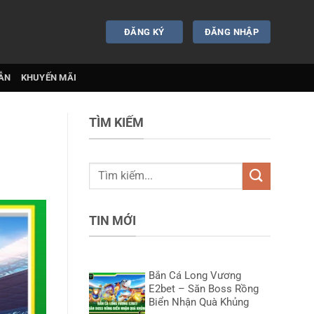
ĐĂNG KÝ
ĐĂNG NHẬP
ẪN
KHUYẾN MÃI
TÌM KIẾM
TIN MỚI
Bắn Cá Long Vương
E2bet – Săn Boss Rồng
Biển Nhận Quà Khủng