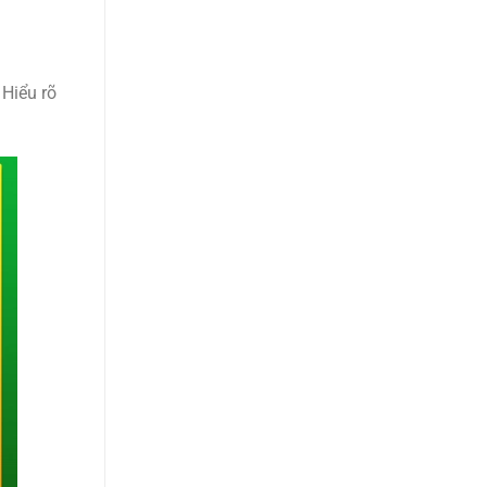
Hiểu rõ