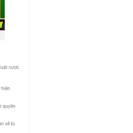
luật cược
 hiện
ổi quyền
ận sẽ bị