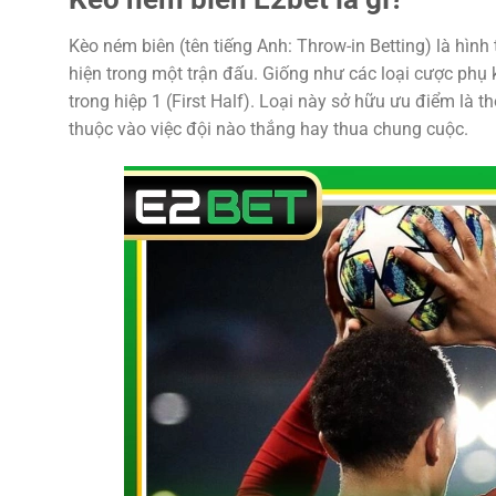
Kèo ném biên (tên tiếng Anh: Throw-in Betting) là hìn
hiện trong một trận đấu. Giống như các loại cược phụ 
trong hiệp 1 (First Half). Loại này sở hữu ưu điểm là 
thuộc vào việc đội nào thắng hay thua chung cuộc.