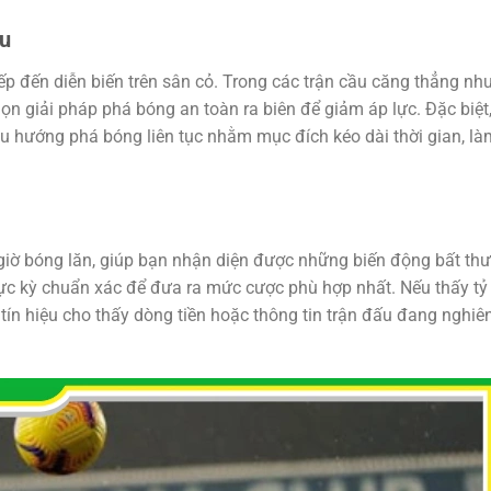
ấu
ếp đến diễn biến trên sân cỏ. Trong các trận cầu căng thẳng nh
ọn giải pháp phá bóng an toàn ra biên để giảm áp lực. Đặc biệt
xu hướng phá bóng liên tục nhằm mục đích kéo dài thời gian, là
t giờ bóng lăn, giúp bạn nhận diện được những biến động bất th
cực kỳ chuẩn xác để đưa ra mức cược phù hợp nhất. Nếu thấy tỷ 
 tín hiệu cho thấy dòng tiền hoặc thông tin trận đấu đang nghiê