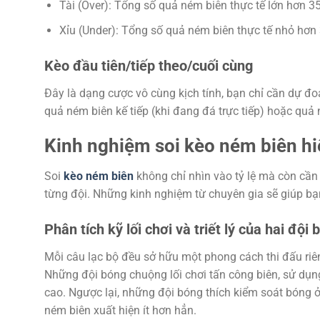
Tài (Over): Tổng số quả ném biên thực tế lớn hơn 35
Xỉu (Under): Tổng số quả ném biên thực tế nhỏ hơn 
Kèo đầu tiên/tiếp theo/cuối cùng
Đây là dạng cược vô cùng kịch tính, bạn chỉ cần dự đo
quả ném biên kế tiếp (khi đang đá trực tiếp) hoặc quả 
Kinh nghiệm soi kèo ném biên hi
Soi
kèo ném biên
không chỉ nhìn vào tỷ lệ mà còn cần p
từng đội. Những kinh nghiệm từ chuyên gia sẽ giúp bạ
Phân tích kỹ lối chơi và triết lý của hai đội 
Mỗi câu lạc bộ đều sở hữu một phong cách thi đấu riên
Những đội bóng chuộng lối chơi tấn công biên, sử dụn
cao. Ngược lại, những đội bóng thích kiểm soát bóng ở
ném biên xuất hiện ít hơn hẳn.