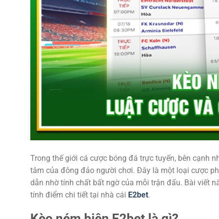
Trong thế giới cá cược bóng đá trực tuyến, bên cạnh 
tâm của đông đảo người chơi. Đây là một loại cược phụ 
dẫn nhờ tính chất bất ngờ của mỗi trận đấu. Bài viết n
tính điểm chi tiết tại nhà cái
E2bet
.
Kèo ném biên E2bet là gì?