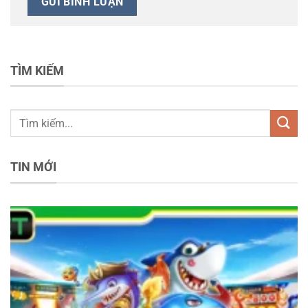
TÌM KIẾM
TIN MỚI