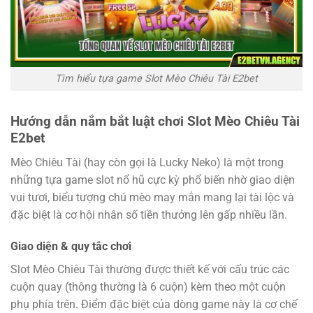
Tìm hiểu tựa game Slot Mèo Chiêu Tài E2bet
Hướng dẫn nắm bắt luật chơi
Slot Mèo Chiêu Tài
E2bet
Mèo Chiêu Tài (hay còn gọi là Lucky Neko) là một trong
những tựa game slot nổ hũ cực kỳ phổ biến nhờ giao diện
vui tươi, biểu tượng chú mèo may mắn mang lại tài lộc và
đặc biệt là cơ hội nhân số tiền thưởng lên gấp nhiều lần.
Giao diện & quy tắc chơi
Slot Mèo Chiêu Tài thường được thiết kế với cấu trúc các
cuộn quay (thông thường là 6 cuộn) kèm theo một cuộn
phụ phía trên. Điểm đặc biệt của dòng game này là cơ chế