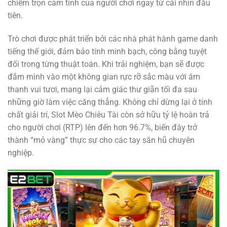
chiếm trọn cảm tình của người chơi ngay từ cái nhìn đầu
tiên.
Trò chơi được phát triển bởi các nhà phát hành game danh
tiếng thế giới, đảm bảo tính minh bạch, công bằng tuyệt
đối trong từng thuật toán. Khi trải nghiệm, bạn sẽ được
đắm mình vào một không gian rực rỡ sắc màu với âm
thanh vui tươi, mang lại cảm giác thư giãn tối đa sau
những giờ làm việc căng thẳng. Không chỉ dừng lại ở tính
chất giải trí, Slot Mèo Chiêu Tài còn sở hữu tỷ lệ hoàn trả
cho người chơi (RTP) lên đến hơn 96.7%, biến đây trở
thành “mỏ vàng” thực sự cho các tay săn hũ chuyên
nghiệp.