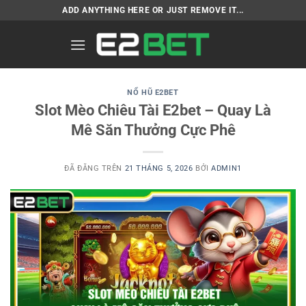
Chuyển
ADD ANYTHING HERE OR JUST REMOVE IT...
đến
nội
dung
NỔ HŨ E2BET
Slot Mèo Chiêu Tài E2bet – Quay Là
Mê Săn Thưởng Cực Phê
ĐÃ ĐĂNG TRÊN
21 THÁNG 5, 2026
BỞI
ADMIN1