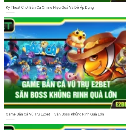
Kỹ Thuật Chơi Bắn Cá Online Hiệu Quả Và Dễ Áp Dụng
Game Bắn Cá Vũ Trụ E2bet – Săn Boss Khủng Rinh Quà Lớn