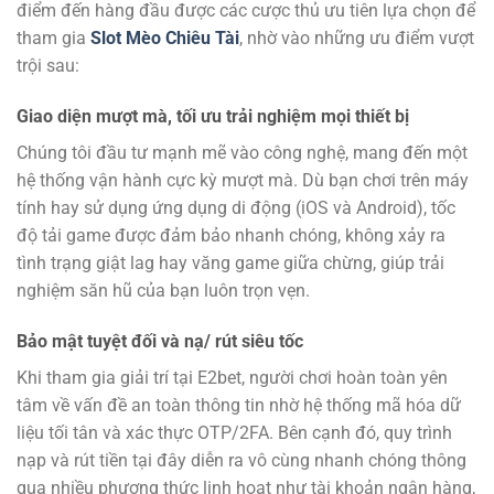
điểm đến hàng đầu được các cược thủ ưu tiên lựa chọn để
tham gia
Slot Mèo Chiêu Tài
, nhờ vào những ưu điểm vượt
trội sau:
Giao diện mượt mà, tối ưu trải nghiệm mọi thiết bị
Chúng tôi đầu tư mạnh mẽ vào công nghệ, mang đến một
hệ thống vận hành cực kỳ mượt mà. Dù bạn chơi trên máy
tính hay sử dụng ứng dụng di động (iOS và Android), tốc
độ tải game được đảm bảo nhanh chóng, không xảy ra
tình trạng giật lag hay văng game giữa chừng, giúp trải
nghiệm săn hũ của bạn luôn trọn vẹn.
Bảo mật tuyệt đối và nạ/ rút siêu tốc
Khi tham gia giải trí tại E2bet, người chơi hoàn toàn yên
tâm về vấn đề an toàn thông tin nhờ hệ thống mã hóa dữ
liệu tối tân và xác thực OTP/2FA. Bên cạnh đó, quy trình
nạp và rút tiền tại đây diễn ra vô cùng nhanh chóng thông
qua nhiều phương thức linh hoạt như tài khoản ngân hàng,