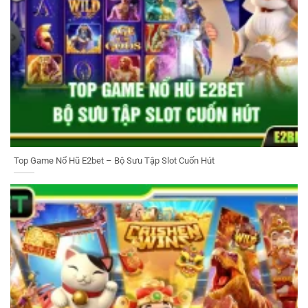
Top Game Nổ Hũ E2bet – Bộ Sưu Tập Slot Cuốn Hút