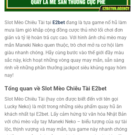
Slot Mèo Chiêu Tài tại
E2bet
đang là tựa game nổ hũ làm
mưa làm gió khắp cộng đồng cược thủ nhờ lối chơi đơn
giản và tỷ lệ hoàn trả cực cao. Với hình ảnh chú mèo may
mắn Maneki Neko quen thuộc, trò chơi mở ra cơ hội làm
giàu nhanh chóng. Hãy cùng bước vào thế giới đầy màu
sắc này, kích hoạt những vòng quay may mắn, sẵn sàng
rinh về những phần thưởng jackpot siêu khủng ngay hôm
nay!
Tổng quan về Slot Mèo Chiêu Tài E2bet
Slot Mèo Chiêu Tài (hay còn được biết đến với tên gọi
Lucky Neko) là một trong những siêu phẩm quay hũ ăn
khách nhất tại E2bet. Lấy cảm hứng từ văn hóa Nhật Bản
với chú mèo vẫy tay Maneki Neko – biểu tượng của sự tài
lộc, thịnh vượng và may mắn, tựa game này nhanh chóng