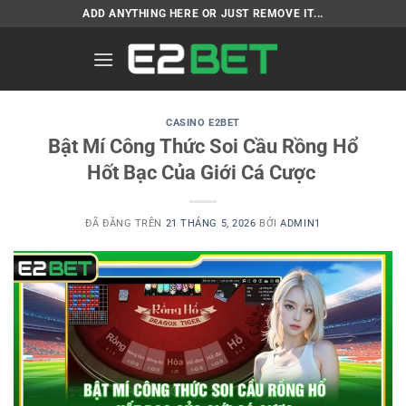
Chuyển
ADD ANYTHING HERE OR JUST REMOVE IT...
đến
nội
dung
CASINO E2BET
Bật Mí Công Thức Soi Cầu Rồng Hổ
Hốt Bạc Của Giới Cá Cược
ĐÃ ĐĂNG TRÊN
21 THÁNG 5, 2026
BỞI
ADMIN1