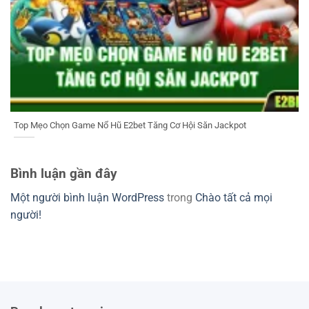
Top Mẹo Chọn Game Nổ Hũ E2bet Tăng Cơ Hội Săn Jackpot
Bình luận gần đây
Một người bình luận WordPress
trong
Chào tất cả mọi
người!