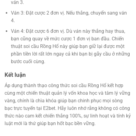
ván 3.
Ván 3: Đặt cược 2 đơn vị. Nếu thắng, chuyển sang ván
4.
Ván 4: Đặt cược 6 đơn vị. Dù ván này thắng hay thua,
bạn cũng quay về mức cược 1 đơn vị ban đầu. Chiến
thuật soi cầu Rồng Hổ này giúp bạn giữ lại được một
phần tiền lời rất lớn ngay cả khi bạn bị gãy cầu ở những
bước cuối cùng.
Kết luận
Áp dụng thành thạo công thức soi cầu Rồng Hổ kết hợp
cùng một chiến thuật quản lý vốn khoa học và tâm lý vững
vàng, chính là chìa khóa giúp bạn chinh phục mọi sòng
bạc trực tuyến tại E2bet. Hãy luôn nhớ rằng không có công
thức nào cam kết chiến thắng 100%, sự linh hoạt và tính kỷ
luật mới là thứ giúp bạn hốt bạc bền vững.