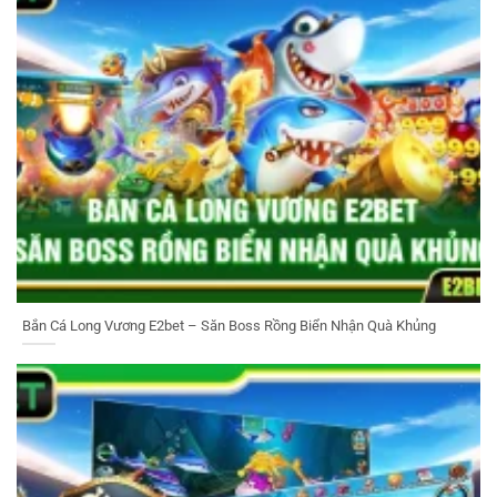
Bắn Cá Long Vương E2bet – Săn Boss Rồng Biển Nhận Quà Khủng