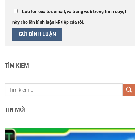
Lưu tên của tôi, email, và trang web trong trình duyệt
này cho lần bình luận kế tiếp của tôi.
TÌM KIẾM
TIN MỚI