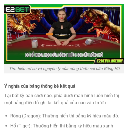
Tìm hiểu cơ sở và nguyên lý của công thức soi cầu Rồng Hổ
Ý nghĩa của bảng thống kê kết quả
Tại bất kỳ bàn chơi nào, phía dưới màn hình luôn hiển thị
một bảng điện tử ghi lại kết quả của các ván trước.
Rồng (Dragon): Thường hiển thị bằng ký hiệu màu đỏ.
Hổ (Tiger): Thường hiển thị bằng ký hiệu màu xanh