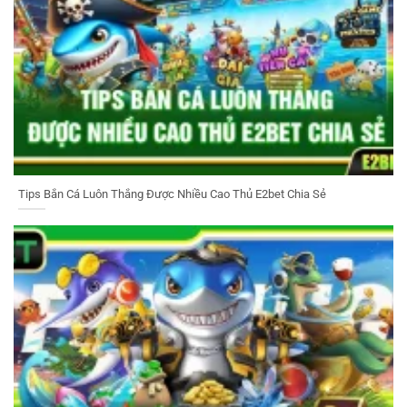
Tips Bắn Cá Luôn Thắng Được Nhiều Cao Thủ E2bet Chia Sẻ