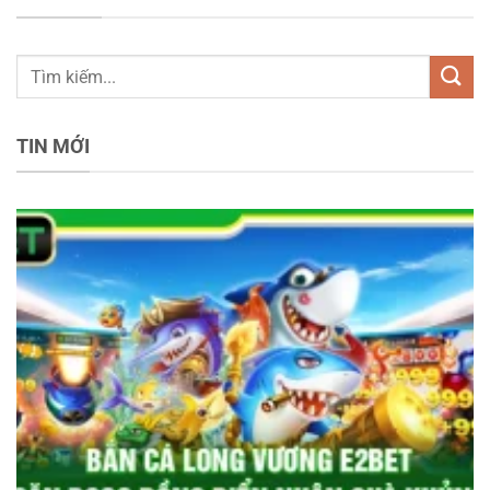
TIN MỚI