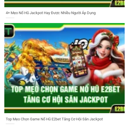
4+ Mẹo Nổ Hũ Jackpot Hay Được Nhiều Người Áp Dụng
Top Mẹo Chọn Game Nổ Hũ E2bet Tăng Cơ Hội Săn Jackpot