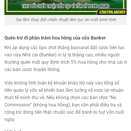
Sai lầm thay đổi chiến thuật liên tục do mất bình tĩnh
Quên trừ đi phần trăm hoa hồng của cửa Banker
Khi áp dụng các tips chơi thắng baccarat đặt cược liên tục
vào cửa Nhà cái (Banker) vì tỷ lệ thắng cao, nhiều người
thường quên mất quy định trích 5% hoa hồng cho nhà cái ở
các bàn cược truyền thống.
Việc không tính toán kỹ khoản khấu trừ này vào tổng số
tiền quản lý vốn sẽ khiến bạn lầm tưởng về mức lợi nhuận
thực tế mình thu về. Nếu không chọn các bàn chơi “No
Commission” (không hoa hồng), bạn cần phải điều tra và
cộng trừ dòng tiền thật chuẩn xác để tránh bị hụt vốn cuối
ngày.